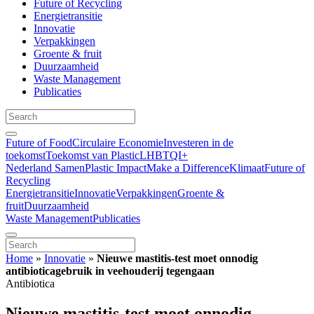
Future of Recycling
Energietransitie
Innovatie
Verpakkingen
Groente & fruit
Duurzaamheid
Waste Management
Publicaties
Future of Food
Circulaire Economie
Investeren in de
toekomst
Toekomst van Plastic
LHBTQI+
Nederland Samen
Plastic Impact
Make a Difference
Klimaat
Future of
Recycling
Energietransitie
Innovatie
Verpakkingen
Groente &
fruit
Duurzaamheid
Waste Management
Publicaties
Home
»
Innovatie
»
Nieuwe mastitis-test moet onnodig
antibioticagebruik in veehouderij tegengaan
Antibiotica
Nieuwe mastitis-test moet onnodig