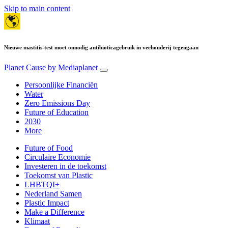
Skip to main content
Nieuwe mastitis-test moet onnodig antibioticagebruik in veehouderij tegengaan
Planet Cause
by Mediaplanet
Persoonlijke Financiën
Water
Zero Emissions Day
Future of Education
2030
More
Future of Food
Circulaire Economie
Investeren in de toekomst
Toekomst van Plastic
LHBTQI+
Nederland Samen
Plastic Impact
Make a Difference
Klimaat