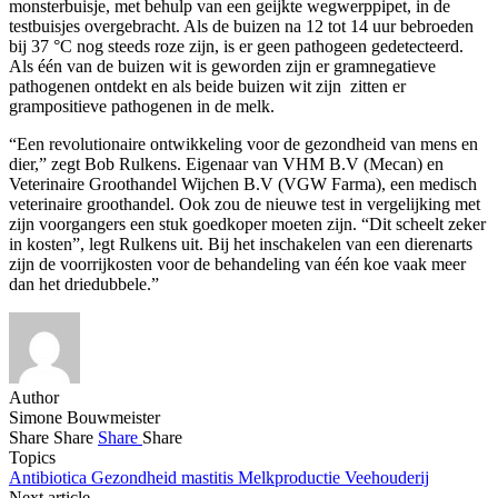
monsterbuisje, met behulp van een geijkte wegwerppipet, in de
testbuisjes overgebracht. Als de buizen na 12 tot 14 uur bebroeden
bij 37 °C nog steeds roze zijn, is er geen pathogeen gedetecteerd.
Als één van de buizen wit is geworden zijn er gramnegatieve
pathogenen ontdekt en als beide buizen wit zijn zitten er
grampositieve pathogenen in de melk.
“Een revolutionaire ontwikkeling voor de gezondheid van mens en
dier,” zegt Bob Rulkens. Eigenaar van VHM B.V (Mecan) en
Veterinaire Groothandel Wijchen B.V (VGW Farma), een medisch
veterinaire groothandel. Ook zou de nieuwe test in vergelijking met
zijn voorgangers een stuk goedkoper moeten zijn. “Dit scheelt zeker
in kosten”, legt Rulkens uit. Bij het inschakelen van een dierenarts
zijn de voorrijkosten voor de behandeling van één koe vaak meer
dan het driedubbele.”
Author
Simone Bouwmeister
Share
Share
Share
Share
Topics
Antibiotica
Gezondheid
mastitis
Melkproductie
Veehouderij
Next article