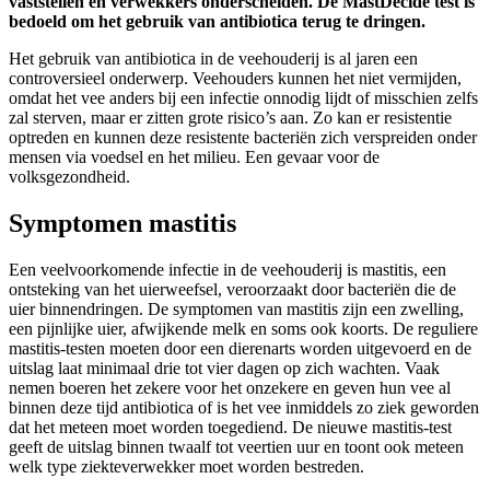
vaststellen en verwekkers onderscheiden. De MastDecide test is
bedoeld om het gebruik van antibiotica terug te dringen.
Het gebruik van antibiotica in de veehouderij is al jaren een
controversieel onderwerp. Veehouders kunnen het niet vermijden,
omdat het vee anders bij een infectie onnodig lijdt of misschien zelfs
zal sterven, maar er zitten grote risico’s aan. Zo kan er resistentie
optreden en kunnen deze resistente bacteriën zich verspreiden onder
mensen via voedsel en het milieu. Een gevaar voor de
volksgezondheid.
Symptomen mastitis
Een veelvoorkomende infectie in de veehouderij is mastitis, een
ontsteking van het uierweefsel, veroorzaakt door bacteriën die de
uier binnendringen. De symptomen van mastitis zijn een zwelling,
een pijnlijke uier, afwijkende melk en soms ook koorts. De reguliere
mastitis-testen moeten door een dierenarts worden uitgevoerd en de
uitslag laat minimaal drie tot vier dagen op zich wachten. Vaak
nemen boeren het zekere voor het onzekere en geven hun vee al
binnen deze tijd antibiotica of is het vee inmiddels zo ziek geworden
dat het meteen moet worden toegediend. De nieuwe mastitis-test
geeft de uitslag binnen twaalf tot veertien uur en toont ook meteen
welk type ziekteverwekker moet worden bestreden.