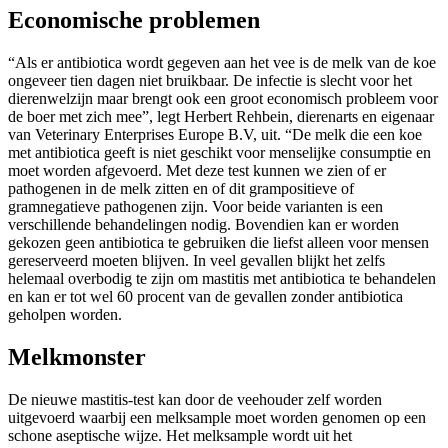
Economische problemen
“Als er antibiotica wordt gegeven aan het vee is de melk van de koe
ongeveer tien dagen niet bruikbaar. De infectie is slecht voor het
dierenwelzijn maar brengt ook een groot economisch probleem voor
de boer met zich mee”, legt Herbert Rehbein, dierenarts en eigenaar
van Veterinary Enterprises Europe B.V, uit. “De melk die een koe
met antibiotica geeft is niet geschikt voor menselijke consumptie en
moet worden afgevoerd. Met deze test kunnen we zien of er
pathogenen in de melk zitten en of dit grampositieve of
gramnegatieve pathogenen zijn. Voor beide varianten is een
verschillende behandelingen nodig. Bovendien kan er worden
gekozen geen antibiotica te gebruiken die liefst alleen voor mensen
gereserveerd moeten blijven. In veel gevallen blijkt het zelfs
helemaal overbodig te zijn om mastitis met antibiotica te behandelen
en kan er tot wel 60 procent van de gevallen zonder antibiotica
geholpen worden.
Melkmonster
De nieuwe mastitis-test kan door de veehouder zelf worden
uitgevoerd waarbij een melksample moet worden genomen op een
schone aseptische wijze. Het melksample wordt uit het