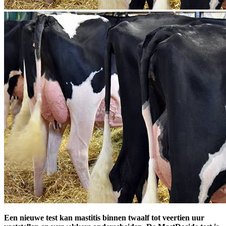
Een nieuwe test kan mastitis binnen twaalf tot veertien uur