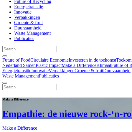
Future of Recycling
Energietransitie
Innovatie
Verpakkingen
Groente & fruit
Duurzaamheid
Waste Management
Publicaties
Future of Food
Circulaire Economie
Investeren in de toekomst
Toekomst
Nederland Samen
Plastic Impact
Make a Difference
Klimaat
Future of 
Energietransitie
Innovatie
Verpakkingen
Groente & fruit
Duurzaamheid
Waste Management
Publicaties
Make a Difference
Empathie: de nieuwe rock-‘n-ro
Make a Difference