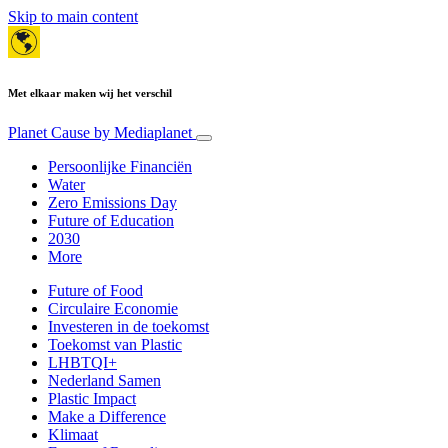
Skip to main content
Met elkaar maken wij het verschil
Planet Cause
by Mediaplanet
Persoonlijke Financiën
Water
Zero Emissions Day
Future of Education
2030
More
Future of Food
Circulaire Economie
Investeren in de toekomst
Toekomst van Plastic
LHBTQI+
Nederland Samen
Plastic Impact
Make a Difference
Klimaat