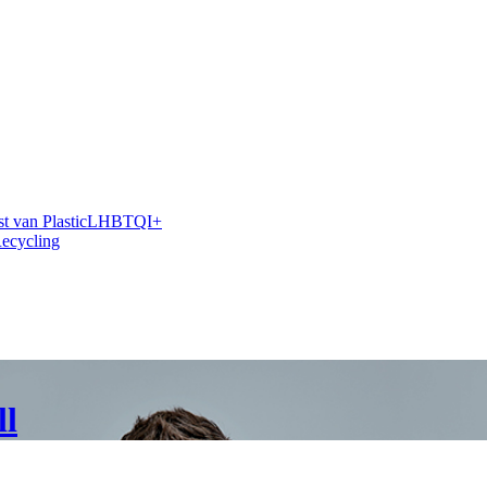
 van Plastic
LHBTQI+
Recycling
ll