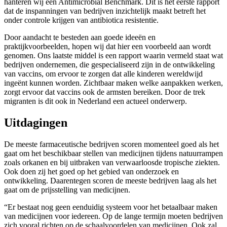
hanteren wij een Antimicrobial Benchmark. Dit is het eerste rapport
dat de inspanningen van bedrijven inzichtelijk maakt betreft het
onder controle krijgen van antibiotica resistentie.
Door aandacht te besteden aan goede ideeën en
praktijkvoorbeelden, hopen wij dat hier een voorbeeld aan wordt
genomen. Ons laatste middel is een rapport waarin vermeld staat wat
bedrijven ondernemen, die gespecialiseerd zijn in de ontwikkeling
van vaccins, om ervoor te zorgen dat alle kinderen wereldwijd
ingeënt kunnen worden. Zichtbaar maken welke aanpakken werken,
zorgt ervoor dat vaccins ook de armsten bereiken. Door de trek
migranten is dit ook in Nederland een actueel onderwerp.
Uitdagingen
De meeste farmaceutische bedrijven scoren momenteel goed als het
gaat om het beschikbaar stellen van medicijnen tijdens natuurrampen
zoals orkanen en bij uitbraken van verwaarloosde tropische ziekten.
Ook doen zij het goed op het gebied van onderzoek en
ontwikkeling. Daarentegen scoren de meeste bedrijven laag als het
gaat om de prijsstelling van medicijnen.
“Er bestaat nog geen eenduidig systeem voor het betaalbaar maken
van medicijnen voor iedereen. Op de lange termijn moeten bedrijven
zich vooral richten op de schaalvoordelen van medicijnen. Ook zal