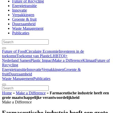
Future of Recycling
Energietransitie
Innovatie
Verpakkingen
Groente & fruit
Duurzaamheid
Waste Management
Publicaties
Future of Food
Circulaire Economie
Investeren in de
toekomst
Toekomst van Plastic
LHBTQI+
Nederland Samen
Plastic Impact
Make a Difference
Klimaat
Future of
Recycling
Energietransitie
Innovatie
Verpakkingen
Groente &
fruit
Duurzaamheid
Waste Management
Publicaties
Home
»
Make a Difference
»
Farmaceutische industrie heeft een
grote maatschappelijke verantwoordelijkheid
Make a Difference
Farmaceutische industrie heeft een grote