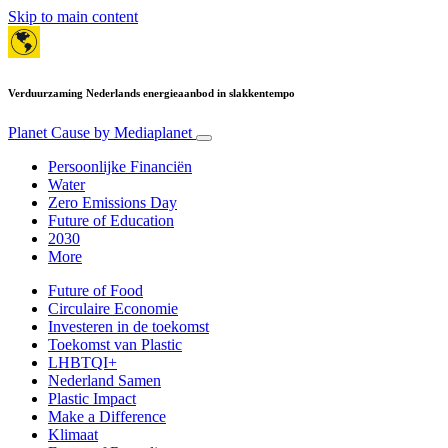
Skip to main content
Verduurzaming Nederlands energieaanbod in slakkentempo
Planet Cause
by Mediaplanet
Persoonlijke Financiën
Water
Zero Emissions Day
Future of Education
2030
More
Future of Food
Circulaire Economie
Investeren in de toekomst
Toekomst van Plastic
LHBTQI+
Nederland Samen
Plastic Impact
Make a Difference
Klimaat