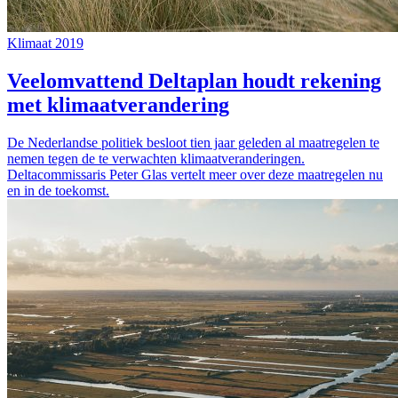
Klimaat 2019
Veelomvattend Deltaplan houdt rekening
met klimaatverandering
De Nederlandse politiek besloot tien jaar geleden al maatregelen te
nemen tegen de te verwachten klimaatveranderingen.
Deltacommissaris Peter Glas vertelt meer over deze maatregelen nu
en in de toekomst.