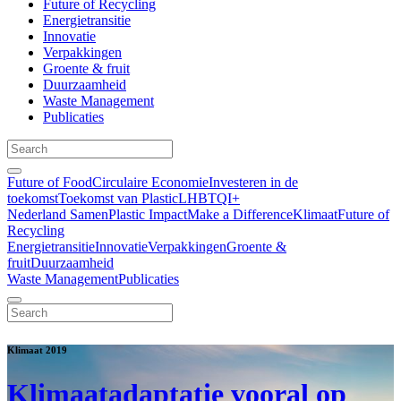
Future of Recycling
Energietransitie
Innovatie
Verpakkingen
Groente & fruit
Duurzaamheid
Waste Management
Publicaties
Future of Food
Circulaire Economie
Investeren in de
toekomst
Toekomst van Plastic
LHBTQI+
Nederland Samen
Plastic Impact
Make a Difference
Klimaat
Future of
Recycling
Energietransitie
Innovatie
Verpakkingen
Groente &
fruit
Duurzaamheid
Waste Management
Publicaties
Klimaat 2019
Klimaatadaptatie vooral op