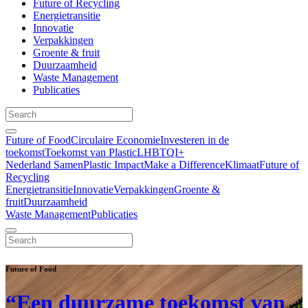
Future of Recycling
Energietransitie
Innovatie
Verpakkingen
Groente & fruit
Duurzaamheid
Waste Management
Publicaties
Future of Food
Circulaire Economie
Investeren in de
toekomst
Toekomst van Plastic
LHBTQI+
Nederland Samen
Plastic Impact
Make a Difference
Klimaat
Future of
Recycling
Energietransitie
Innovatie
Verpakkingen
Groente &
fruit
Duurzaamheid
Waste Management
Publicaties
Future of Food
“Een duurzame toekomst van