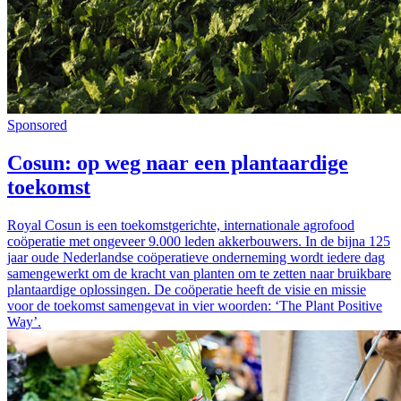
Sponsored
Cosun: op weg naar een plantaardige
toekomst
Royal Cosun is een toekomstgerichte, internationale agrofood
coöperatie met ongeveer 9.000 leden akkerbouwers. In de bijna 125
jaar oude Nederlandse coöperatieve onderneming wordt iedere dag
samengewerkt om de kracht van planten om te zetten naar bruikbare
plantaardige oplossingen. De coöperatie heeft de visie en missie
voor de toekomst samengevat in vier woorden: ‘The Plant Positive
Way’.