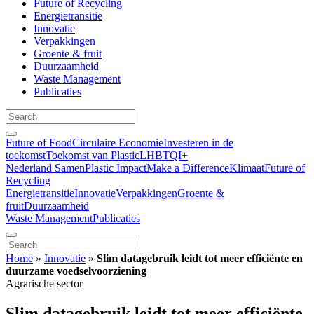
Future of Recycling
Energietransitie
Innovatie
Verpakkingen
Groente & fruit
Duurzaamheid
Waste Management
Publicaties
Future of Food
Circulaire Economie
Investeren in de
toekomst
Toekomst van Plastic
LHBTQI+
Nederland Samen
Plastic Impact
Make a Difference
Klimaat
Future of
Recycling
Energietransitie
Innovatie
Verpakkingen
Groente &
fruit
Duurzaamheid
Waste Management
Publicaties
Home
»
Innovatie
»
Slim datagebruik leidt tot meer efficiënte en
duurzame voedselvoorziening
Agrarische sector
Slim datagebruik leidt tot meer efficiënte