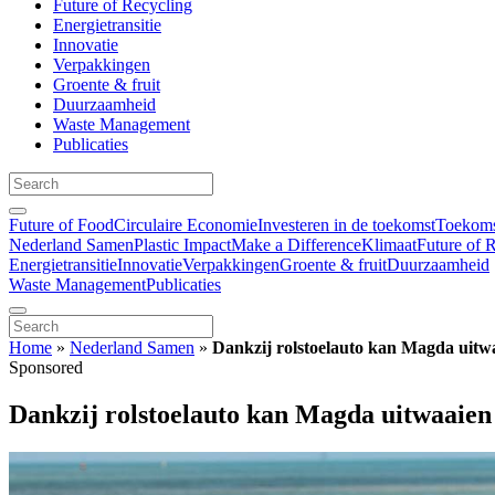
Future of Recycling
Energietransitie
Innovatie
Verpakkingen
Groente & fruit
Duurzaamheid
Waste Management
Publicaties
Future of Food
Circulaire Economie
Investeren in de toekomst
Toekomst
Nederland Samen
Plastic Impact
Make a Difference
Klimaat
Future of 
Energietransitie
Innovatie
Verpakkingen
Groente & fruit
Duurzaamheid
Waste Management
Publicaties
Home
»
Nederland Samen
»
Dankzij rolstoelauto kan Magda uitwa
Sponsored
Dankzij rolstoelauto kan Magda uitwaaien 