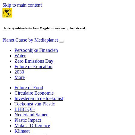
Skip to main content
Dankzij rolstoelauto kan Magda uitwaaien op het strand
Planet Cause
by Mediaplanet
Persoonlijke Financiën
Water
Zero Emissions Day
Future of Education
2030
More
Future of Food
Circulaire Economie
Investeren in de toekomst
Toekomst van Plastic
LHBTQI+
Nederland Samen
Plastic Impact
Make a Difference
Klimaat