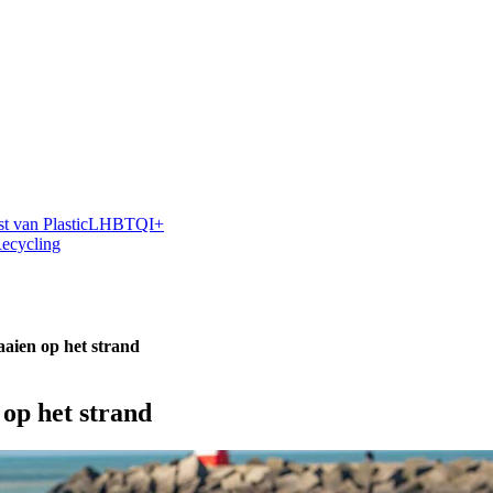
 van Plastic
LHBTQI+
Recycling
aien op het strand
op het strand