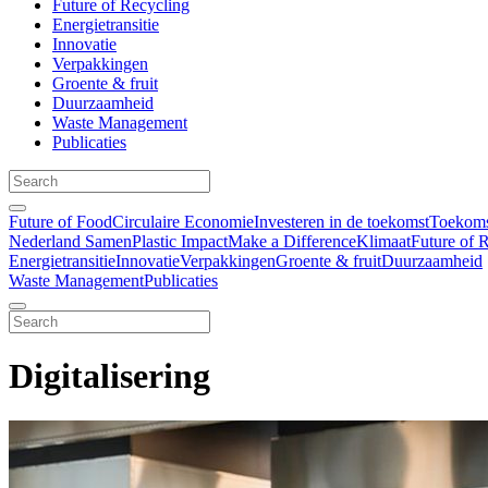
Future of Recycling
Energietransitie
Innovatie
Verpakkingen
Groente & fruit
Duurzaamheid
Waste Management
Publicaties
Future of Food
Circulaire Economie
Investeren in de toekomst
Toekomst
Nederland Samen
Plastic Impact
Make a Difference
Klimaat
Future of 
Energietransitie
Innovatie
Verpakkingen
Groente & fruit
Duurzaamheid
Waste Management
Publicaties
Digitalisering