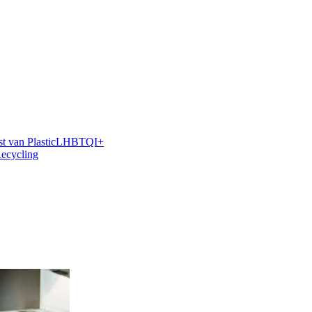
 van Plastic
LHBTQI+
Recycling