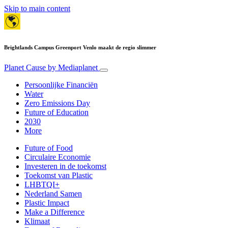
Skip to main content
Brightlands Campus Greenport Venlo maakt de regio slimmer
Planet Cause
by Mediaplanet
Persoonlijke Financiën
Water
Zero Emissions Day
Future of Education
2030
More
Future of Food
Circulaire Economie
Investeren in de toekomst
Toekomst van Plastic
LHBTQI+
Nederland Samen
Plastic Impact
Make a Difference
Klimaat