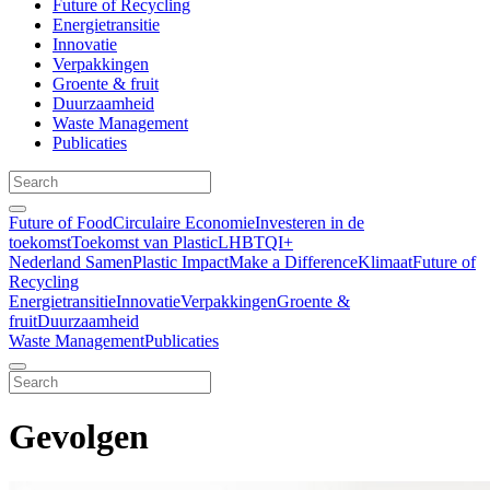
Future of Recycling
Energietransitie
Innovatie
Verpakkingen
Groente & fruit
Duurzaamheid
Waste Management
Publicaties
Future of Food
Circulaire Economie
Investeren in de
toekomst
Toekomst van Plastic
LHBTQI+
Nederland Samen
Plastic Impact
Make a Difference
Klimaat
Future of
Recycling
Energietransitie
Innovatie
Verpakkingen
Groente &
fruit
Duurzaamheid
Waste Management
Publicaties
Gevolgen