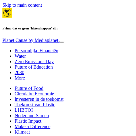
Skip to main content
Prima dat er geen ‘hitteschappen’ zijn
Planet Cause
by Mediaplanet
Persoonlijke Financiën
Water
Zero Emissions Day
Future of Education
2030
More
Future of Food
Circulaire Economie
Investeren in de toekomst
Toekomst van Plastic
LHBTQI+
Nederland Samen
Plastic Impact
Make a Difference
Klimaat