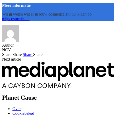
Meer informatie
Wil jij weten wat er in jouw cosmetica zit? Kijk dan op
mijncosmetica.nl
Author
NCV
Share
Share
Share
Share
Next article
Planet Cause
Over
Cookiebeleid