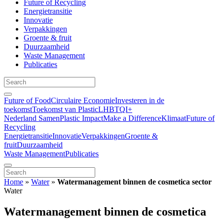
Future of Recycling
Energietransitie
Innovatie
Verpakkingen
Groente & fruit
Duurzaamheid
Waste Management
Publicaties
Future of Food
Circulaire Economie
Investeren in de
toekomst
Toekomst van Plastic
LHBTQI+
Nederland Samen
Plastic Impact
Make a Difference
Klimaat
Future of
Recycling
Energietransitie
Innovatie
Verpakkingen
Groente &
fruit
Duurzaamheid
Waste Management
Publicaties
Home
»
Water
»
Watermanagement binnen de cosmetica sector
Water
Watermanagement binnen de cosmetica