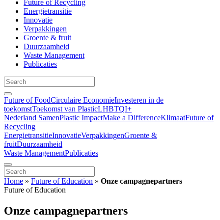
Future of Recycling
Energietransitie
Innovatie
Verpakkingen
Groente & fruit
Duurzaamheid
Waste Management
Publicaties
Future of Food
Circulaire Economie
Investeren in de
toekomst
Toekomst van Plastic
LHBTQI+
Nederland Samen
Plastic Impact
Make a Difference
Klimaat
Future of
Recycling
Energietransitie
Innovatie
Verpakkingen
Groente &
fruit
Duurzaamheid
Waste Management
Publicaties
Home
»
Future of Education
»
Onze campagnepartners
Future of Education
Onze campagnepartners