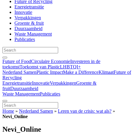
Future of Recycling
Energietransitie
Innovatie
Verpakkingen
Groente & fruit
Duurzaamheid
Waste Management
Publicaties
Future of Food
Circulaire Economie
Investeren in de
toekomst
Toekomst van Plastic
LHBTQI+
Nederland Samen
Plastic Impact
Make a Difference
Klimaat
Future of
Recycling
Energietransitie
Innovatie
Verpakkingen
Groente &
fruit
Duurzaamheid
Waste Management
Publicaties
Home
»
Nederland Samen
»
Leren van de crisis: wat als?
»
Nevi_Online
Nevi_Online