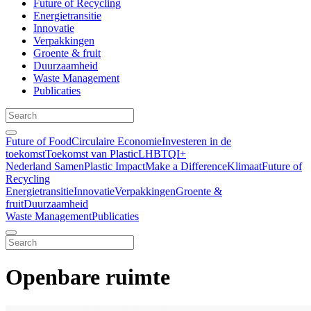
Future of Recycling
Energietransitie
Innovatie
Verpakkingen
Groente & fruit
Duurzaamheid
Waste Management
Publicaties
Future of Food
Circulaire Economie
Investeren in de
toekomst
Toekomst van Plastic
LHBTQI+
Nederland Samen
Plastic Impact
Make a Difference
Klimaat
Future of
Recycling
Energietransitie
Innovatie
Verpakkingen
Groente &
fruit
Duurzaamheid
Waste Management
Publicaties
Openbare ruimte