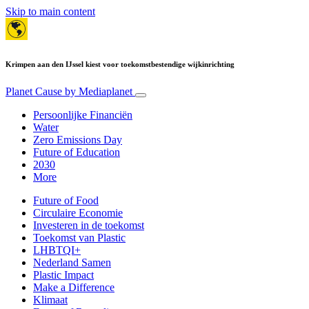
Skip to main content
Krimpen aan den IJssel kiest voor toekomstbestendige wijkinrichting
Planet Cause
by Mediaplanet
Persoonlijke Financiën
Water
Zero Emissions Day
Future of Education
2030
More
Future of Food
Circulaire Economie
Investeren in de toekomst
Toekomst van Plastic
LHBTQI+
Nederland Samen
Plastic Impact
Make a Difference
Klimaat