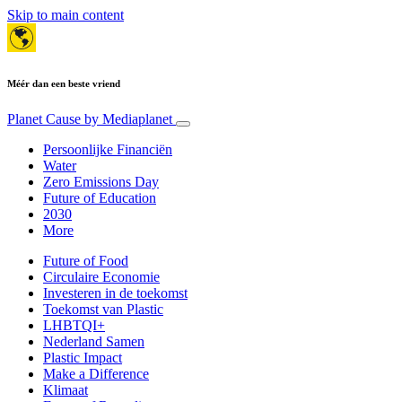
Skip to main content
Méér dan een beste vriend
Planet Cause
by Mediaplanet
Persoonlijke Financiën
Water
Zero Emissions Day
Future of Education
2030
More
Future of Food
Circulaire Economie
Investeren in de toekomst
Toekomst van Plastic
LHBTQI+
Nederland Samen
Plastic Impact
Make a Difference
Klimaat