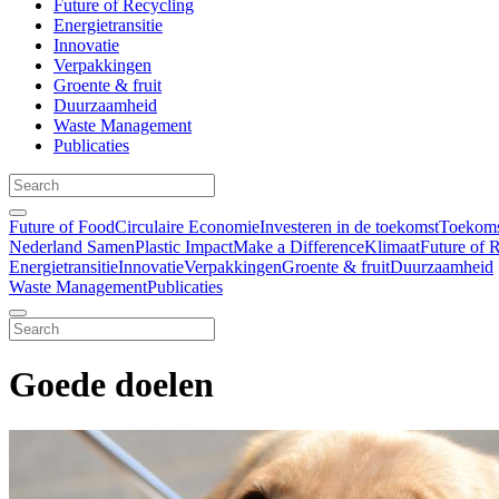
Future of Recycling
Energietransitie
Innovatie
Verpakkingen
Groente & fruit
Duurzaamheid
Waste Management
Publicaties
Future of Food
Circulaire Economie
Investeren in de toekomst
Toekomst
Nederland Samen
Plastic Impact
Make a Difference
Klimaat
Future of 
Energietransitie
Innovatie
Verpakkingen
Groente & fruit
Duurzaamheid
Waste Management
Publicaties
Goede doelen