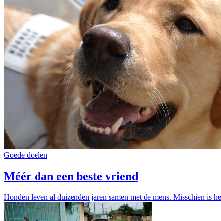
Goede doelen
Méér dan een beste vriend
Honden leven al duizenden jaren samen met de mens. Misschien is he