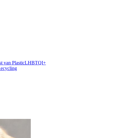
 van Plastic
LHBTQI+
Recycling