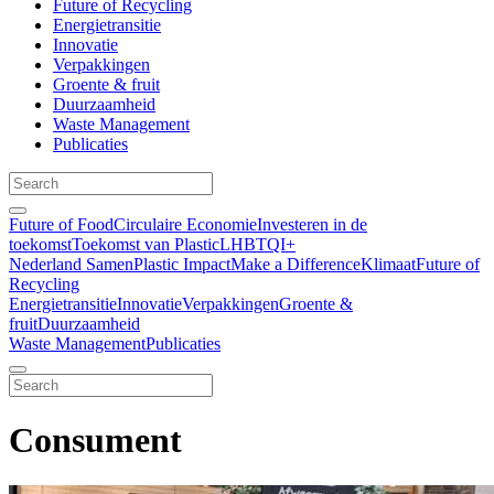
Future of Recycling
Energietransitie
Innovatie
Verpakkingen
Groente & fruit
Duurzaamheid
Waste Management
Publicaties
Future of Food
Circulaire Economie
Investeren in de
toekomst
Toekomst van Plastic
LHBTQI+
Nederland Samen
Plastic Impact
Make a Difference
Klimaat
Future of
Recycling
Energietransitie
Innovatie
Verpakkingen
Groente &
fruit
Duurzaamheid
Waste Management
Publicaties
Consument