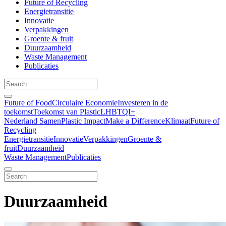
Future of Recycling
Energietransitie
Innovatie
Verpakkingen
Groente & fruit
Duurzaamheid
Waste Management
Publicaties
Future of Food
Circulaire Economie
Investeren in de
toekomst
Toekomst van Plastic
LHBTQI+
Nederland Samen
Plastic Impact
Make a Difference
Klimaat
Future of
Recycling
Energietransitie
Innovatie
Verpakkingen
Groente &
fruit
Duurzaamheid
Waste Management
Publicaties
Duurzaamheid