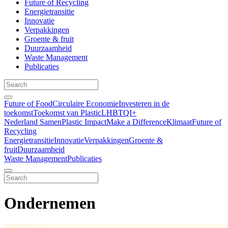
Future of Recycling
Energietransitie
Innovatie
Verpakkingen
Groente & fruit
Duurzaamheid
Waste Management
Publicaties
Future of Food
Circulaire Economie
Investeren in de
toekomst
Toekomst van Plastic
LHBTQI+
Nederland Samen
Plastic Impact
Make a Difference
Klimaat
Future of
Recycling
Energietransitie
Innovatie
Verpakkingen
Groente &
fruit
Duurzaamheid
Waste Management
Publicaties
Ondernemen