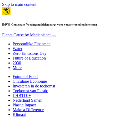
Skip to main content
IMVO-Convenant Voedingsmiddelen zorgt voor verantwoord ondernemen
Planet Cause
by Mediaplanet
Persoonlijke Financiën
Water
Zero Emissions Day
Future of Education
2030
More
Future of Food
Circulaire Economie
Investeren in de toekomst
Toekomst van Plastic
LHBTQI+
Nederland Samen
Plastic Impact
Make a Difference
Klimaat