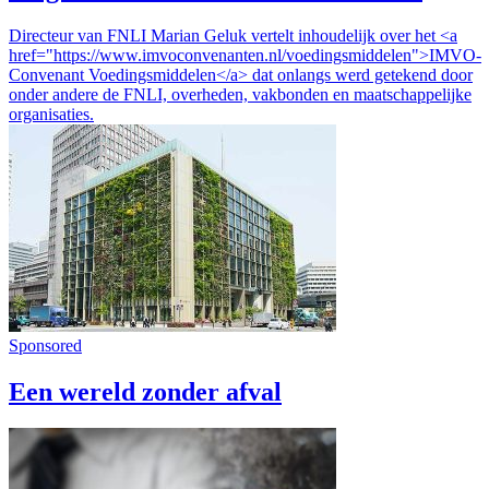
Directeur van FNLI Marian Geluk vertelt inhoudelijk over het <a
href="https://www.imvoconvenanten.nl/voedingsmiddelen">IMVO-
Convenant Voedingsmiddelen</a> dat onlangs werd getekend door
onder andere de FNLI, overheden, vakbonden en maatschappelijke
organisaties.
Sponsored
Een wereld zonder afval